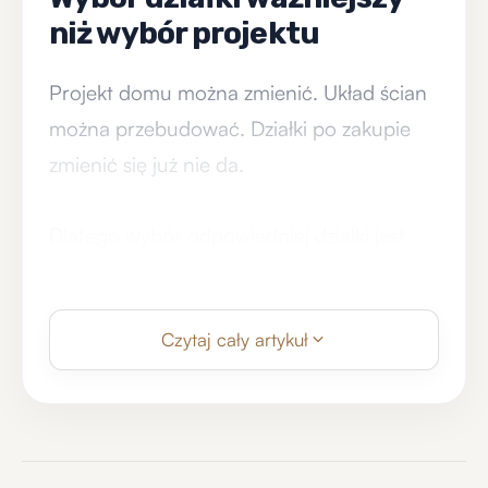
niż wybór projektu
Projekt domu można zmienić. Układ ścian
można przebudować. Działki po zakupie
zmienić się już nie da.
Dlatego wybór odpowiedniej działki jest
jedną z najważniejszych decyzji całej
inwestycji. Warto zwrócić uwagę nie tylko
Czytaj cały artykuł
na cenę, ale również na lokalizację, dostęp
do drogi publicznej, media, sąsiedztwo
oraz miejscowy plan zagospodarowania
przestrzennego.