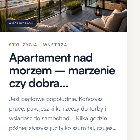
WYBÓR REDAKCJI
STYL ŻYCIA I WNĘTRZA
Apartament nad
morzem – marzenie
czy dobra
inwestycja?
Jest piątkowe popołudnie. Kończysz
pracę, pakujesz kilka rzeczy do torby i
wsiadasz do samochodu. Kilka godzin
później słyszysz już tylko szum fal, czujesz
zapach morskiego…