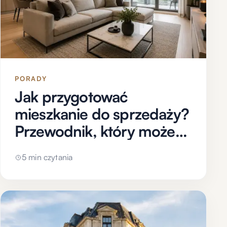
PORADY
Jak przygotować
mieszkanie do sprzedaży?
Przewodnik, który może
pomóc sprzedać szybciej i
5 min czytania
korzystniej