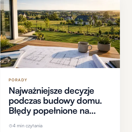
PORADY
Najważniejsze decyzje
podczas budowy domu.
Błędy popełnione na
początku mogą kosztować
4 min czytania
przez lata.