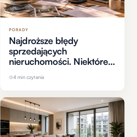
PORADY
Najdroższe błędy
sprzedających
nieruchomości. Niektóre
mogą kosztować dziesiątki
4 min czytania
tysięcy złotych