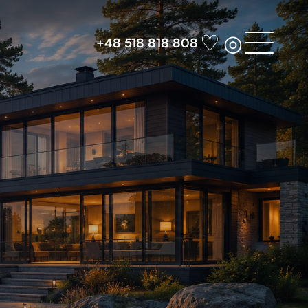
♡
◎
+48 518 818 808