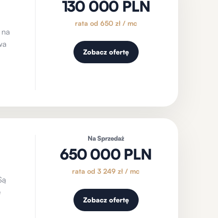
130 000 PLN
rata od 650 zł / mc
 na
wa
Zobacz ofertę
Na Sprzedaż
650 000 PLN
rata od 3 249 zł / mc
Są
e
Zobacz ofertę