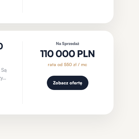
0
Na Sprzedaż
110 000 PLN
rata od 550 zł / mc
i Są
zy…
Zobacz ofertę