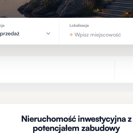
cja
Lokalizacja
sprzedaż
⌖
Nieruchomość inwestycyjna z
potencjałem zabudowy