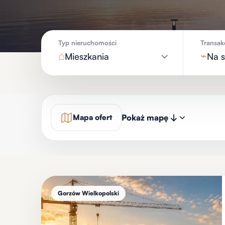
Typ nieruchomości
Transak
⌂
⌁
Mieszkania
Na 
Pokaż mapę
Mapa ofert
Gorzów Wielkopolski