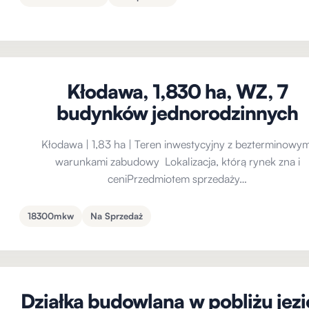
Kłodawa, 1,830 ha, WZ, 7
budynków jednorodzinnych
Kłodawa | 1,83 ha | Teren inwestycyjny z bezterminowym
warunkami zabudowy Lokalizacja, którą rynek zna i
ceniPrzedmiotem sprzedaży…
18300mkw
Na Sprzedaż
Działka budowlana w pobliżu jezi