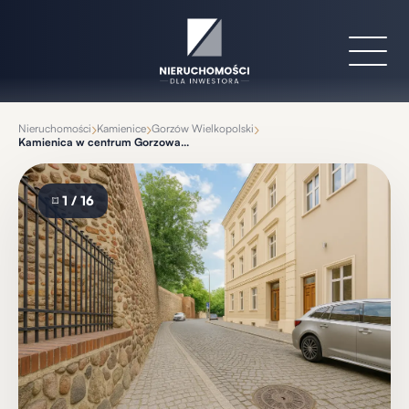
›
›
›
Nieruchomości
Kamienice
Gorzów Wielkopolski
Kamienica w centrum Gorzowa, 800 mkw
⌑
1 / 16