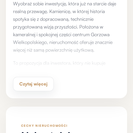
Wyobraź sobie inwestycję, która już na starcie daje
realną przewagę. Kamienicę, w której historia
spotyka się z dopracowaną, technicznie
przygotowaną wizją przyszłości. Położona w
kameralnej i spokojnej części centrum Gorzowa
Wielkopolskiego, nieruchomość oferuje znacznie
więcej niż samą powierzchnię użytkową.
To propozycja dla inwestora, który nie kupuje
koncepcji na papierze, lecz projekt z wykonanymi
kluczowymi pracami, kompletem dokumentów i
Czytaj więcej
jasno określonym potencjałem dalszego rozwoju.
Dlaczego właśnie ta kamienica
• Ponad 800 m² powierzchni całkowitej, w tym
funkcjonalna piwnica o powierzchni 145 m²
• 650 m² powierzchni nadziemnej, idealnej pod
mieszkania, mikroapartamenty, lokale usługowe lub