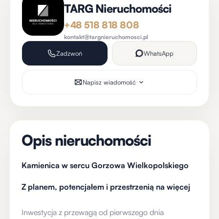
TARG Nieruchomości
+48 518 818 808
kontakt@targnieruchomosci.pl
Zadzwoń
WhatsApp
Napisz wiadomość
Opis nieruchomości
Kamienica w sercu Gorzowa Wielkopolskiego
Z planem, potencjałem i przestrzenią na więcej
Inwestycja z przewagą od pierwszego dnia