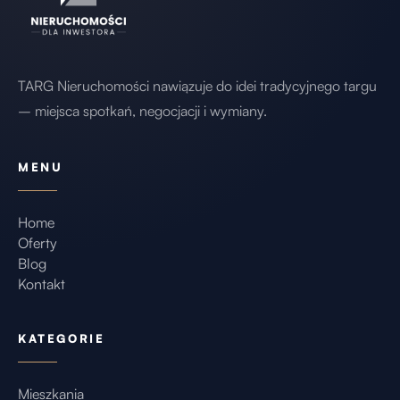
Miejsca postojowe mogą być wynajmowane do
mieszkań wydzielonych w kamienicy lub
sprzedawane jako niezależne miejsca parkingowe.
TARG Nieruchomości nawiązuje do idei tradycyjnego targu
Istotnym atutem jest brak wymogu zapewnienia
liczby miejsc parkingowych jak w przypadku nowej
– miejsca spotkań, negocjacji i wymiany.
inwestycji deweloperskiej.
MENU
Elastyczność projektowa i swoboda aranżacji
Projekt przewiduje możliwość wybicia dodatkowych
okien w budynku głównym od strony podwórka
Home
oraz w oficynie. Pozwala to na lepsze doświetlenie
Oferty
Blog
przyszłych lokali oraz większą swobodę w
Kontakt
projektowaniu układów mieszkań i funkcji.
Możliwość zakupu całości lub wybranych części
KATEGORIE
budynku
Mieszkania
Budynek główny
– 604 m²