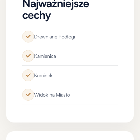
biura
• Dwa kompletne projekty konstrukcyjne –
budowlany oraz techniczno-wykonawczy –
przekazywane w cenie nieruchomości
Drewniane Podłogi
• Wydane Warunki Zabudowy (WZ), świeża
inwentaryzacja oraz procedowane pozwolenie na
Kamienica
budowę, umożliwiające szybkie rozpoczęcie
kolejnych prac
• Możliwość nadbudowy budynku głównego o
Kominek
dodatkowe piętro – potwierdzona w WZ, realnie
zwiększająca powierzchnię użytkową i potencjał
Widok na Miasto
przychodowy
• Promesy wszystkich przyłączy: ciepłownia, woda,
kanalizacja i energia
• Uregulowany stan prawny oraz czysta księga
wieczysta