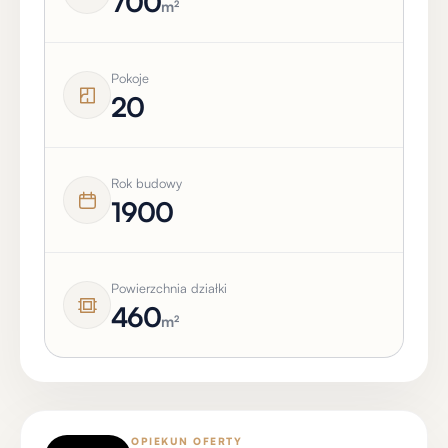
700
m²
Pokoje
20
Rok budowy
1900
Powierzchnia działki
460
m²
OPIEKUN OFERTY