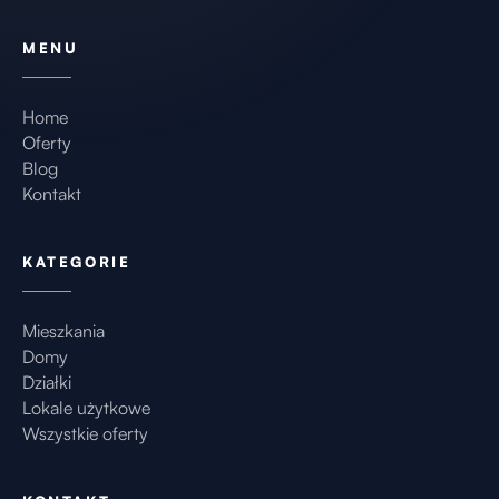
m² apartment located in the Dolinki neighborhood in
MENU
Gorzów Wielkopolski. The interior has undergone a
complete renovation and has been designed with
everyday comfort, functionality, and timeless
Home
Oferty
aesthetics in mind.
Blog
From the moment you enter, the cohesiveness of
Kontakt
the entire apartment is striking. Light floors,
subdued colors, and ample natural light create an
KATEGORIE
uncluttered and peaceful space. This interior offers
considerable design flexibility—for both those who
Mieszkania
prefer a minimalist style and those who prefer more
Domy
cozy accents.
Działki
Lokale użytkowe
Living room with access to the balcony
Wszystkie oferty
The living area is well-lit thanks to large windows