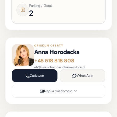
Parking / Garaż
2
OPIEKUN OFERTY
Anna Horodecka
+48 518 818 808
ah@nieruchomoscidlainwestora.pl
Zadzwoń
WhatsApp
Napisz wiadomość