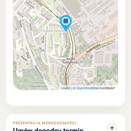
Łazienka została wykończona w nowoczesnej
stylistyce, gdzie subtelne oświetlenie i dekoracyjne
pionowe detale ścienne tworzą spokojną, elegancką
atmosferę. Kontrast bieli i czerni podkreśla charakter
wnętrza, a wygodna wanna nadaje tej przestrzeni
bardziej komfortowy i relaksujący wymiar.
To wnętrze dopracowane nie tylko pod względem
estetyki, ale również atmosfery.
Generalny remont i gotowość do zamieszkania
Mieszkanie przeszło generalny remont. Wymieniono
Leaflet
| ©
OpenStreetMap
contributors
oraz odnowiono kluczowe elementy wnętrza,
tworząc spójną i nowoczesną całość. Nowe podłogi,
stolarka, zabudowa kuchni, oświetlenie i
wykończenie łazienki pozwalają zamieszkać bez
PREZENTACJA NIERUCHOMOŚCI
konieczności prowadzenia dodatkowych prac.
+
Umów dogodny termin