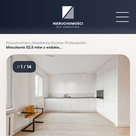
›
›
›
Nieruchomości
Mieszkania
Gorzów Wielkopolski
Mieszkanie 52,5 mkw z widokiem, 3 pokoje, Dolinki
⌑
1 / 14