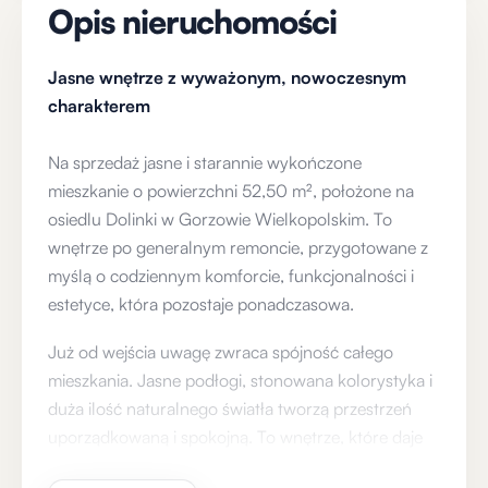
Opis nieruchomości
Jasne wnętrze z wyważonym, nowoczesnym
charakterem
Na sprzedaż jasne i starannie wykończone
mieszkanie o powierzchni 52,50 m², położone na
osiedlu Dolinki w Gorzowie Wielkopolskim. To
wnętrze po generalnym remoncie, przygotowane z
myślą o codziennym komforcie, funkcjonalności i
estetyce, która pozostaje ponadczasowa.
Już od wejścia uwagę zwraca spójność całego
mieszkania. Jasne podłogi, stonowana kolorystyka i
duża ilość naturalnego światła tworzą przestrzeń
uporządkowaną i spokojną. To wnętrze, które daje
dużą swobodę aranżacji — zarówno dla osób