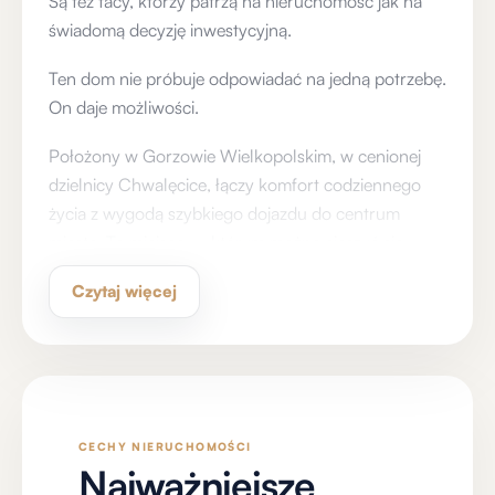
Są też tacy, którzy patrzą na nieruchomość jak na
świadomą decyzję inwestycyjną.
Ten dom nie próbuje odpowiadać na jedną potrzebę.
On daje możliwości.
Położony w Gorzowie Wielkopolskim, w cenionej
dzielnicy Chwalęcice, łączy komfort codziennego
życia z wygodą szybkiego dojazdu do centrum
miasta. To miejsce, w którym można cieszyć się
spokojem, nie rezygnując z bliskości miasta.
Czytaj więcej
Przestrzeń, która dopasowuje się do życia
146 m² zostało zaprojektowane tak, by codzienność
płynęła naturalnie i z lekkością. Otwarta strefa
dzienna – salon, jadalnia i kuchnia z wyspą –
tworzy serce domu. To tutaj poranki zaczynają się
spokojniej, rozmowy trwają dłużej, a zwykłe chwile