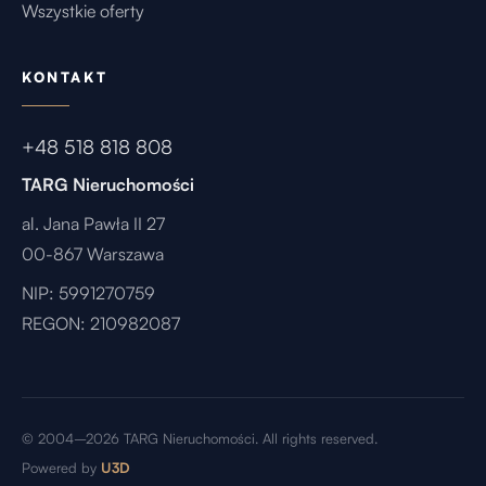
Wszystkie oferty
wieczory, święta przy wspólnym stole, dzieci
biegające po ogrodzie i codzienność, która po
KONTAKT
prostu dobrze smakuje.
Być może właśnie dlatego ten dom zostaje w
+48 518 818 808
pamięci na dłużej.
TARG Nieruchomości
— English —
al. Jana Pawła II 27
00-867 Warszawa
A Home That Gives You Choice
NIP: 5991270759
Not everyone is looking for the same thing.
REGON: 210982087
For some, a home means space for family life. For
others, it is a peaceful retreat after an intense day.
There are also those who see property as a
thoughtful investment decision.
© 2004–2026 TARG Nieruchomości. All rights reserved.
Powered by
U3D
This home does not try to answer only one need.