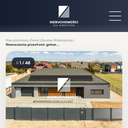
›
›
›
Nieruchomości
Domy
Gorzów Wielkopolski
Nowoczesna przestrzeń, gotowy dom z dużym ogrodem, Chwalęcice
⌑
1 / 48