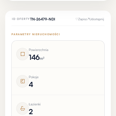
TN-26479-NDI
♡
Zapisz
↗
Udostępnij
ID OFERTY
PARAMETRY NIERUCHOMOŚCI
Powierzchnia
146
m²
Pokoje
4
Łazienki
2