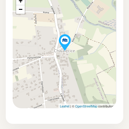
+
• powiadomienia o otwarciu drzwi lub okien
−
• czujniki ruchu, dymu, zalania i zwiększone
bezpieczeństwo
• zdalny podgląd oraz zarządzanie domem z
dowolnego miejsca
To technologia, która działa dyskretnie – tak, by
dom po prostu lepiej odpowiadał na potrzeby
domowników.
Nowoczesność, która pracuje na co dzień
Komfort uzupełniają rozwiązania wpływające na
wygodę i koszty użytkowania:
Leaflet
| ©
OpenStreetMap
contributors
• pompa ciepła
• instalacja fotowoltaiczna
• energooszczędna konstrukcja