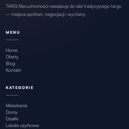
• dom gotowy do zamieszkania bez dodatkowych
TARG Nieruchomości nawiązuje do idei tradycyjnego targu
nakładów
– miejsca spotkań, negocjacji i wymiany.
• powierzchnia 146 m²
• działka 1600 m²
MENU
• salon z jadalnią i kuchnią z wyspą
• trzy sypialnie
Home
• system smart home Fibaro
Oferty
• pompa ciepła i fotowoltaika
Blog
• zagospodarowany ogród z systemem nawadniania
Kontakt
• nowoczesna, ponadczasowa architektura
Miejsce, które łatwo sobie wyobrazić
KATEGORIE
Są domy, które ogląda się z zainteresowaniem.
Mieszkania
I są takie, w których już po chwili zaczyna się
Domy
układać własne życie.
Działki
Lokale użytkowe
Tutaj łatwo wyobrazić sobie poranki, spokojne