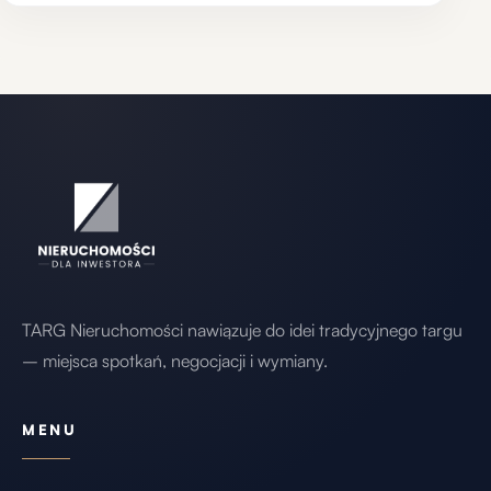
Podsumowanie
Wybór odpowiedniego gruntu pod
inwestycję lub budowę domu to decyzja
wymagająca dokładnej analizy i znajomości
przepisów. Rodzaj gruntu, brak MPZP czy
konieczność uzyskania WZ mogą
znacząco wpłynąć na czas realizacji
projektu i koszty. Jeśli planujesz zakup
TARG Nieruchomości nawiązuje do idei tradycyjnego targu
działki, skontaktuj się z ekspertami z
– miejsca spotkań, negocjacji i wymiany.
targnieruchomosci.pl – pomożemy Ci
przejść przez wszystkie formalności i
MENU
wybrać najlepszą opcję inwestycyjną.