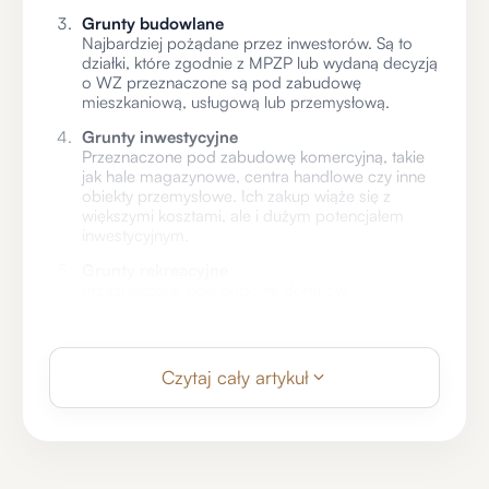
Grunty budowlane
Najbardziej pożądane przez inwestorów. Są to
działki, które zgodnie z MPZP lub wydaną decyzją
o WZ przeznaczone są pod zabudowę
mieszkaniową, usługową lub przemysłową.
Grunty inwestycyjne
Przeznaczone pod zabudowę komercyjną, takie
jak hale magazynowe, centra handlowe czy inne
obiekty przemysłowe. Ich zakup wiąże się z
większymi kosztami, ale i dużym potencjałem
inwestycyjnym.
Grunty rekreacyjne
Przeznaczone pod budowę domków
letniskowych lub obiektów związanych z turystyką.
W niektórych przypadkach można zmienić ich
przeznaczenie na budowlane, jednak proces ten
wymaga zgody lokalnych organów.
Czytaj cały artykuł