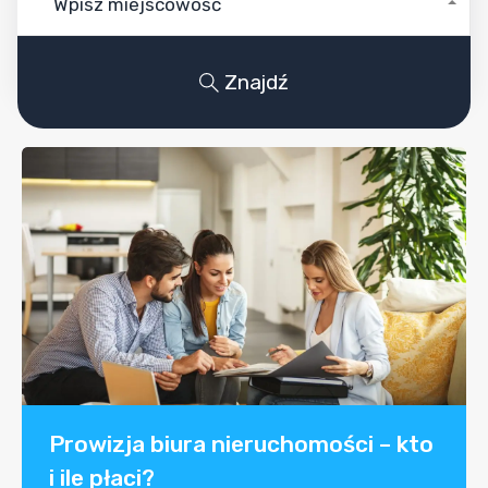
Wpisz miejscowość
Znajdź
Prowizja biura nieruchomości – kto
i ile płaci?