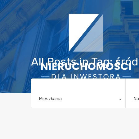
All Posts in Tag: śró
Mieszkania
Na