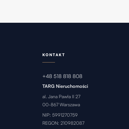
KONTAKT
+48 518 818 808
TARG Nieruchomości
al. Jana Pawła II 27
00-867 Warszawa
NIP: 5991270759
REGON: 210982087